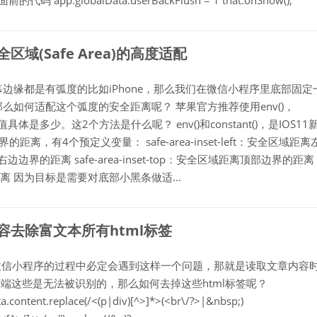
前的代码 app.globalData.userBackFlush = 1 that.onShow();
区域(Safe Area)的高度适配
屏幕边缘都是有弧度的比如iPhone，那么我们在微信小程序里底部固定
如何适配这个弧度的安全距离呢？ 苹果官方推荐使用env()，
具体是多少。这2个方法是什么呢？ env()和constant()，是IOS11
距离，有4个预定义变量： safe-area-inset-left：安全区域距离
域距离右边边界的距离 safe-area-inset-top：安全区域距离顶部边界的距离
边界的距离 因为目标是需要对底部小黑条做适...
内容去除富文本所有html标签
ress微信小程序的过程中必定会遇到这样一个问题，那就是读取文章内容
端这些是无法被识别的，那么如何去掉这些html标签呢？
.data.content.replace(/<(p|div)[^>]*>(<br\/?>|&nbsp;)