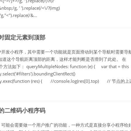
/<[^>/]+>/g, '').replace(/(\n)?
&nbsp;/g, ' ').replace(/<\/?(img)
g,"<").replace(/&...
素时固定元素到顶部
个客户开发小程序，其中需要一个功能就是页面滑动到某个导航时需要导
知道这个导航距离顶部的距离，这样才能判断是否滑到了此处。 在
法如下： queryMultipleNodes: function (e) { var that = this
lect('#filters').boundingClientRect()
ery.exec(function (res) { //console.log(res[0].top) // 节点的
数的二维码小程序码
时会，可能会需要做一个用户推广的功能，一种方式是直接分享小程序给