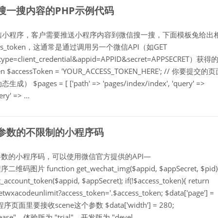
信搜一搜内容的PHP示例代码
个微信小程序，客户需要推送小程序内容到微信搜一搜，下面模板兔给出
_token，这通常是通过调用另一个微信API（如GET
ant_type=client_credential&appid=APPID&secret=APPSECRET）获
$accessToken = 'YOUR_ACCESS_TOKEN_HERE'; // 你要提交的
= [ ['path' => 'pages/index/index', 'query' =>
ry' => ...
取带参数的不限制的小程序码
获取带参数的小程序码，可以使用微信官方提供的API—
码图片 function get_wechat_img($appid, $appSecret, $pid){
ccount_token($appid, $appSecret); if(!$access_token){ return
/getwxacodeunlimit?access_token='.$access_token; $data['page'] =
pid;//小程序页面里要接收scene这个参数 $data['width'] = 280;
"release"，体验版为 "trial"，开发版为 "devel...