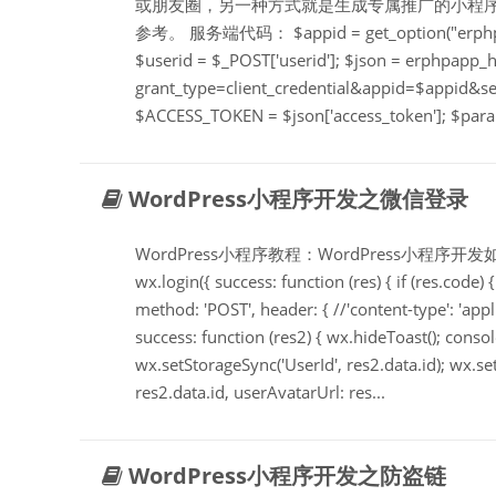
或朋友圈，另一种方式就是生成专属推广的小程
参考。 服务端代码： $appid = get_option("erphpapp_
$userid = $_POST['userid']; $json = erphpapp_h
grant_type=client_credential&appid=$appid&sec
$ACCESS_TOKEN = $json['access_token']; $para
WordPress小程序开发之微信登录
WordPress小程序教程：WordPress小
wx.login({ success: function (res) { if (res.code)
method: 'POST', header: { //'content-type': 'app
success: function (res2) { wx.hideToast(); console
wx.setStorageSync('UserId', res2.data.id); wx.se
res2.data.id, userAvatarUrl: res...
WordPress小程序开发之防盗链