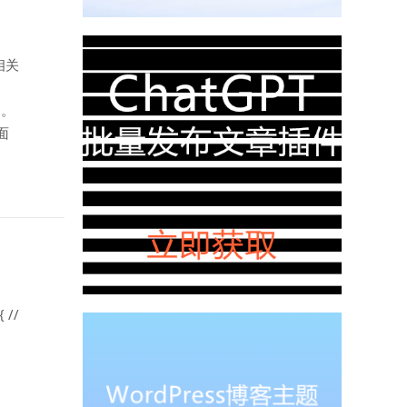
相关
得的。
页面
 //