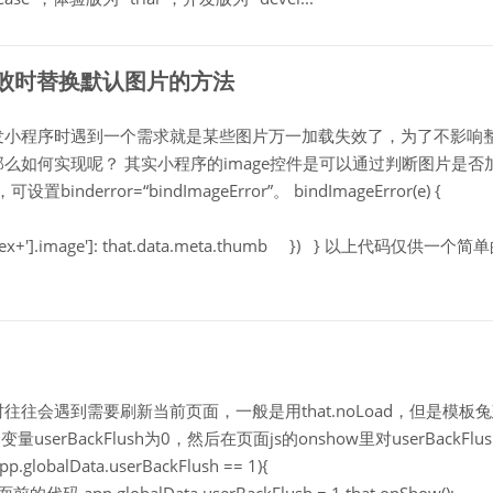
载失败时替换默认图片的方法
户开发小程序时遇到一个需求就是某些图片万一加载失效了，为了不影响
么如何实现呢？ 其实小程序的image控件是可以通过判断图片是否
error=“bindImageError”。 bindImageError(e) {
t.index+'].image']: that.data.meta.thumb }) } 以上代码仅供一个简
时往往会遇到需要刷新当前页面，一般是用that.noLoad，但是模板
量userBackFlush为0，然后在页面js的onshow里对userBackFlus
balData.userBackFlush == 1){