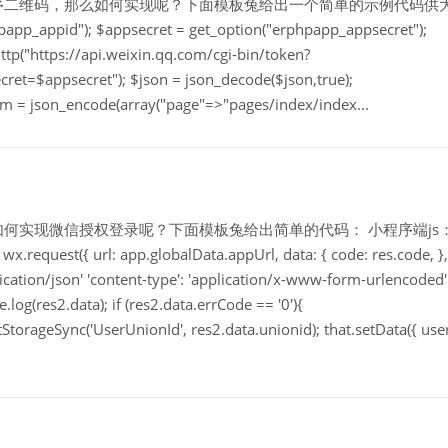
序二维码，那么如何实现呢？下面模板兔给出一个简单的示例代码供
appid"); $appsecret = get_option("erphpapp_appsecret");
ttp("https://api.weixin.qq.com/cgi-bin/token?
ret=$appsecret"); $json = json_decode($json,true);
m = json_encode(array("page"=>"pages/index/index...
程序开发如何实现微信授权登录呢？下面模板兔给出简单的代码： 小程序端js
 { wx.request({ url: app.globalData.appUrl, data: { code: res.code, },
lication/json' 'content-type': 'application/x-www-form-urlencoded' 
.log(res2.data); if (res2.data.errCode == '0'){
tStorageSync('UserUnionId', res2.data.unionid); that.setData({ user