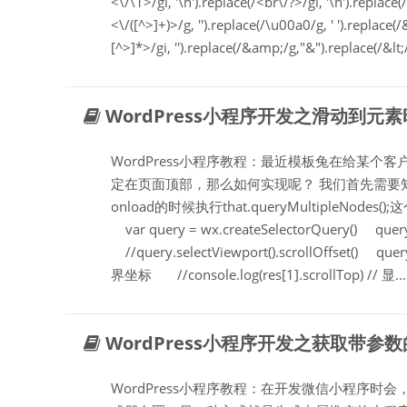
<\/\1>/gi, '\n').replace(/<br\/?>/gi, '\n').replace(
<\/([^>]+)>/g, '').replace(/\u00a0/g, ' ').replace(/
[^>]*>/gi, '').replace(/&amp;/g,"&").replace(/&lt;/
WordPress小程序开发之滑动到元
WordPress小程序教程：最近模板兔在给某
定在页面顶部，那么如何实现呢？ 我们首先需要
onload的时候执行that.queryMultipleNodes();这个方
var query = wx.createSelectorQuery() query.se
//query.selectViewport().scrollOffset() qu
界坐标 //console.log(res[1].scrollTop) // 显...
WordPress小程序开发之获取带参
WordPress小程序教程：在开发微信小程序