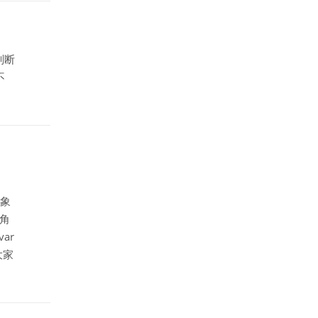
判断
不
对象
个角
ar
给大家