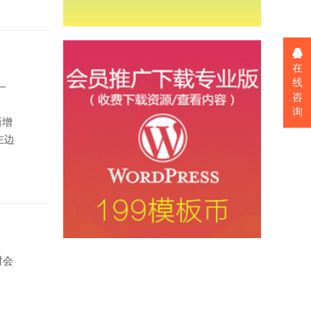
在
线
一
咨
询
新增
左边
时会