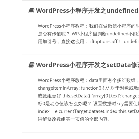
WordPress小程序开发之undefine
WordPress小程序教程：我们在做微信小程
是否有传值呢？ WP小程序里判断undefined不能通过typ
用加引号，直接这么用： if(options.aff != undefined){
WordPress小程序开发之setDa
WordPress小程序教程：data里面有个多
changeItemInArray: function()
或数组更好 this.setData({ 'array[0].text':'
标0是动态值该怎么办呢？ 设置数据时key需要使用中括号[]将
index = e.currentTarget.dataset.index this.se
讲解修改数组某一项值的全部内容。