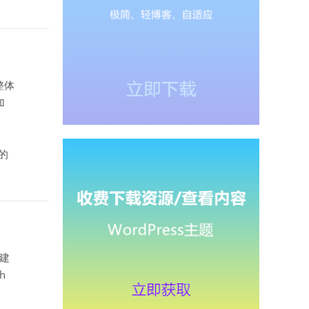
整体
加
单的
兔建
h