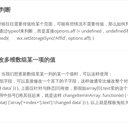
d判断
序的时候往往需要传值给某个页面，可能有些情况不需要传值，那么如何
eof来判断，而是直接options.aff != undefined，undefined
 wx.setStorageSync('AffId', options.aff); }
ta修改多维数组某一项的值
维数组，当我们想更新数组里某一列的某一个值时，可以这样使用：
 { // 对于对象或数组字段，可以直接修改一个其下的子字段，这样做通常比修改整个
changed data' }) }, 上面仅针对与静态[0]有效，那假如array[0].text里的这
其括起来，就是这样 changeItemInArray: function(e) { v
tData({ ['array['+index+'].text']:'changed data' }) }, 以上就是模板兔