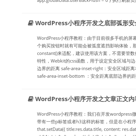
app.globalData.userBackFlush = 0 } 执行刷新页面
WordPress小程序开发之底部弧形安全
WordPress小程序教程：由于目前很多手机的
个购买按钮时就有可能会被弧度遮挡影响体验，那么
constant()来适配，建议使用该方案，不需要管数值
特性，Webkit的css函数，用于设定安全区域与边界的
边界的距离 safe-area-inset-right：安全区
safe-area-inset-bottom ：安全距离底部
WordPress小程序开发之文章正文
WordPress小程序教程：我们在开发wordp
带有一些p标签或者h3这样的标签，但是在小程序
that.setData({ title:res.data.title, content: res