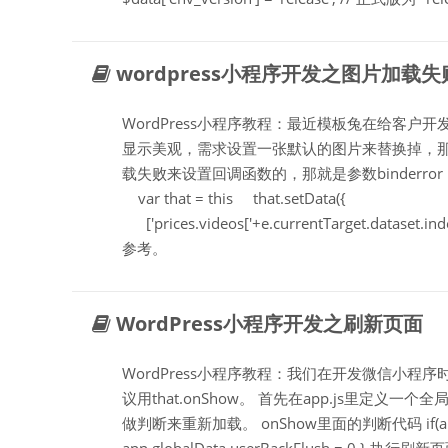
wordpress小程序开发之图片加
WordPress小程序教程：最近模板兔在给客
显示美观，需求设置一张默认的图片来替换掉，那
载失败来设置回调函数的，那就是参数binderror，可设置bind
var that = this that.setData({
['prices.videos['+e.currentTarget.datase
参考。
WordPress小程序开发之刷新页面
WordPress小程序教程：我们在开发微信小程序
议用that.onShow。 首先在app.js里定义一个全局变
做判断来重新加载。 onShow里面的判断代码 if(app.glo