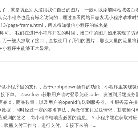
不陌生了，就是防止别人滥用我们自己的图片，一般可以添加网站域名白
其实小程序也是有域名访问的，通过查看网站日志发现小程序请求时
*****/13/page-frame.html，所以得知微信小程序的域名是
加入白名单即可。 我们在进行小程序开发的时候，接口中的图片如果实现了防
，万一被人抓取了接口，直接使用了我们的图片，那么大量的流量将
在小程序中能够正常显示。
客户做小程序里的支付，基于erphpdown插件的功能，小程序里实现微
接下单。 2.wx.login获取用户临时登录凭证code，发送到后端服务
商品Id，商品数量，以及用户的openId传送到服务器。 4.服务器在
期订单数据，同时经过一定的签名算法，向微信支付发送请求，获取预付
进行相应规则的签名，向小程序端响应必要的信息。 5.小程序端在获取对
信支付，唤醒支付工作台，进行支付。 6.接下来的一...