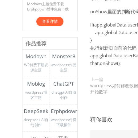
Modown主题免费下载
Erphpdown插件免费下载
onShow里面的判断代
查看详情
if(app.globalData.user
app.globalData.user
}
作品推荐
执行刷新页面前的代码
app.globalData.userBa
Modown
Monster8
that.onShow();
WP付费下载资
wordpress作品
源主题
主题
上一篇
Moblog
ChatGPT
wordpress如何修改
开始数字
wordpress博
chatgpt AI自动
客主题
创作
DeepSeek
Erphpdown
猜你喜欢
deepseek AI自
wordpress付费
动创作
下载插件