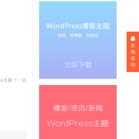
在
线
咨
询
ss主题
下一篇