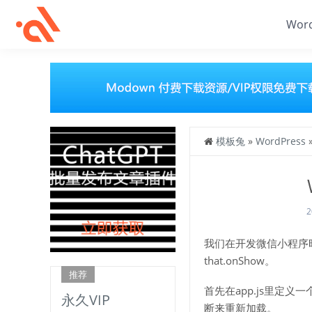
Wor
模板兔
»
WordPress
2
我们在开发微信小程序时
that.onShow。
推荐
首先在app.js里定义一个
永久VIP
断来重新加载。