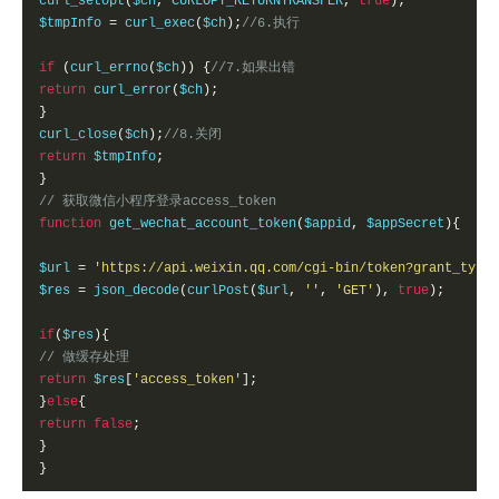
curl_setopt
(
$ch
,
 CURLOPT_RETURNTRANSFER
,
true
);
$tmpInfo 
=
 curl_exec
(
$ch
);
//6.执行 
if
(
curl_errno
(
$ch
))
{
//7.如果出错 
return
 curl_error
(
$ch
);
}
curl_close
(
$ch
);
//8.关闭 
return
 $tmpInfo
;
}
// 获取微信小程序登录access_token
function
 get_wechat_account_token
(
$appid
,
 $appSecret
){
$url 
=
'https://api.weixin.qq.com/cgi-bin/token?grant_type=
$res 
=
 json_decode
(
curlPost
(
$url
,
''
,
'GET'
),
true
);
if
(
$res
){
// 做缓存处理
return
 $res
[
'access_token'
];
}
else
{
return
false
;
}
}