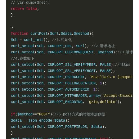
// var_dump($ret);
return
false
;
}
}
function
 curlPost
(
$url
,
$data
,
$method
){
$ch 
=
 curl_init
();
//1.初始化 
curl_setopt
(
$ch
,
 CURLOPT_URL
,
 $url
);
//2.请求地址 
curl_setopt
(
$ch
,
 CURLOPT_CUSTOMREQUEST
,
 $method
);
//3.请求方
//4.参数如下 
curl_setopt
(
$ch
,
 CURLOPT_SSL_VERIFYPEER
,
 FALSE
);
//https 
curl_setopt
(
$ch
,
 CURLOPT_SSL_VERIFYHOST
,
 FALSE
);
curl_setopt
(
$ch
,
 CURLOPT_USERAGENT
,
'Mozilla/5.0 (compatibl
curl_setopt
(
$ch
,
 CURLOPT_FOLLOWLOCATION
,
1
);
curl_setopt
(
$ch
,
 CURLOPT_AUTOREFERER
,
1
);
curl_setopt
(
$ch
,
 CURLOPT_HTTPHEADER
,
array
(
'Accept-Encoding:
curl_setopt
(
$ch
,
 CURLOPT_ENCODING
,
'gzip,deflate'
);
if
(
$method
==
"POST"
){
//5.post方式的时候添加数据 
$data 
=
 json_encode
(
$data
);
curl_setopt
(
$ch
,
 CURLOPT_POSTFIELDS
,
 $data
);
}