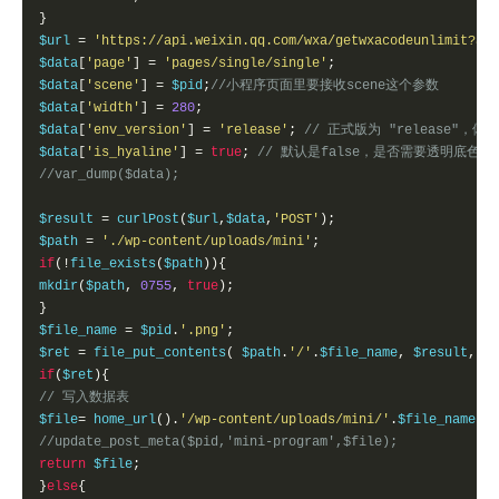
}
$url 
=
'https://api.weixin.qq.com/wxa/getwxacodeunlimit?acc
$data
[
'page'
]
=
'pages/single/single'
;
$data
[
'scene'
]
=
 $pid
;
//小程序页面里要接收scene这个参数
$data
[
'width'
]
=
280
;
$data
[
'env_version'
]
=
'release'
;
// 正式版为 "release"，体
$data
[
'is_hyaline'
]
=
true
;
// 默认是false，是否需要透明底色，
//var_dump($data);
$result 
=
 curlPost
(
$url
,
$data
,
'POST'
);
$path 
=
'./wp-content/uploads/mini'
;
if
(!
file_exists
(
$path
)){
mkdir
(
$path
,
0755
,
true
);
}
$file_name 
=
 $pid
.
'.png'
;
$ret 
=
 file_put_contents
(
 $path
.
'/'
.
$file_name
,
 $result
,
tr
if
(
$ret
){
// 写入数据表
$file
=
 home_url
().
'/wp-content/uploads/mini/'
.
$file_name
;
//update_post_meta($pid,'mini-program',$file);
return
 $file
;
}
else
{