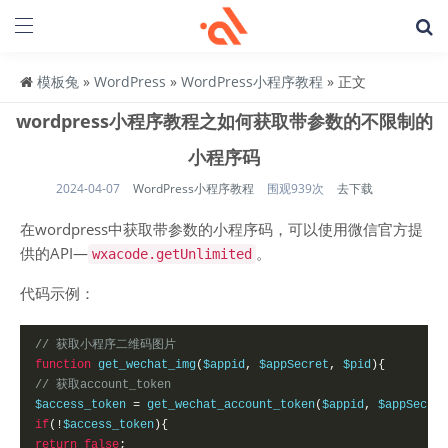
模板兔
»
WordPress
»
WordPress小程序教程
» 正文
wordpress小程序教程之如何获取带参数的不限制的
小程序码
2024-04-07
WordPress小程序教程
围观939次
去下载
在wordpress中获取带参数的小程序码，可以使用微信官方提
供的API—
。
wxacode.getUnlimited
代码示例：
// 获取小程序二维码图片
function
 get_wechat_img
(
$appid
,
 $appSecret
,
 $pid
){
// 获取account_token
$access_token 
=
 get_wechat_account_token
(
$appid
,
 $appSecret
if
(!
$access_token
){
return
false
;