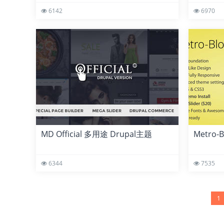
6142
6970
MD Official 多用途 Drupal主题
Metro-
6344
7535
1