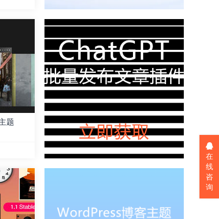
l主题
在
线
咨
询