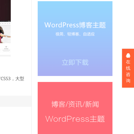
在
线
咨
CSS3，大型
询