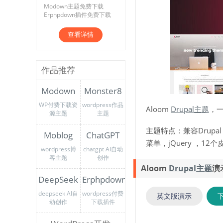
Modown主题免费下载
Erphpdown插件免费下载
查看详情
作品推荐
Modown
Monster8
WP付费下载资
wordpress作品
Aloom
Drupal主题
，
源主题
主题
主题特点：兼容Drupal
Moblog
ChatGPT
菜单，jQuery ，1
wordpress博
chatgpt AI自动
客主题
创作
Aloom
Drupal主题
演
DeepSeek
Erphpdown
deepseek AI自
wordpress付费
英文版演示
动创作
下载插件