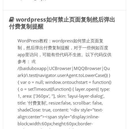
wordpress如何禁止页面复制然后弹出
付费复制提醒
WordPress教程：wordpress如何禁止页面复
制，然后弹出付费复制提醒，对于一些例如百度
app里访问，可能有些代码不生效。以下代码仅供
参考： if(
/(baiduboxapp|UCBrowser|MQQBrowser|Qu
ark)/i.test(navigator.userAgent.toLowerCase()) )
{ var o = null; window.ontouchstart = function()
{ o = setTimeout((function() { layer.open({ type:
1, area: ['360px', ''], skin: 'layui-layer-dialog',
title: '付费复制', resize:false, scrollbar: false,
shadeClose: true, content: '<div style="text-
align:center"><span style="display:inline-
block;width:60px;height:60px;border-