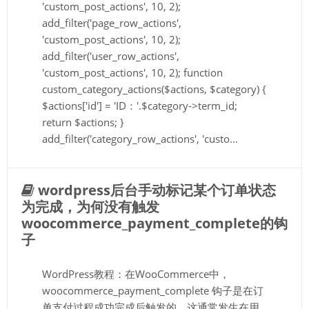
'custom_post_actions', 10, 2);
add_filter('page_row_actions',
'custom_post_actions', 10, 2);
add_filter('user_row_actions',
'custom_post_actions', 10, 2); function
custom_category_actions($actions, $category) {
$actions['id'] = 'ID：'.$category->term_id;
return $actions; }
add_filter('category_row_actions', 'custo...
wordpress后台手动标记某个订单状态
为完成，为何没有触发
woocommerce_payment_complete的钩
子
WordPress教程：在WooCommerce中，
woocommerce_payment_complete 钩子是在订
单支付过程成功完成后触发的，这通常发生在用