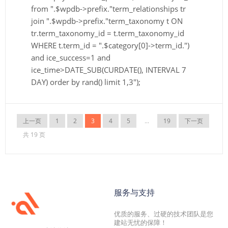
from ".$wpdb->prefix."term_relationships tr
join ".$wpdb->prefix."term_taxonomy t ON
tr.term_taxonomy_id = t.term_taxonomy_id
WHERE t.term_id = ".$category[0]->term_id.")
and ice_success=1 and
ice_time>DATE_SUB(CURDATE(), INTERVAL 7
DAY) order by rand() limit 1,3");
上一页
1
2
3
4
5
...
19
下一页
共 19 页
服务与支持
优质的服务、过硬的技术团队是您
建站无忧的保障！