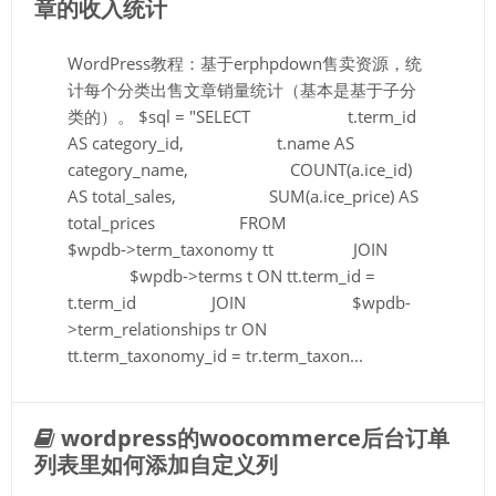
章的收入统计
WordPress教程：基于erphpdown售卖资源，统
计每个分类出售文章销量统计（基本是基于子分
类的）。 $sql = "SELECT t.term_id
AS category_id, t.name AS
category_name, COUNT(a.ice_id)
AS total_sales, SUM(a.ice_price) AS
total_prices FROM
$wpdb->term_taxonomy tt JOIN
$wpdb->terms t ON tt.term_id =
t.term_id JOIN $wpdb-
>term_relationships tr ON
tt.term_taxonomy_id = tr.term_taxon...
wordpress的woocommerce后台订单
列表里如何添加自定义列