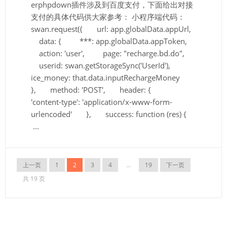
erphpdown插件涉及到百度支付，下面给出对接
支付的具体代码供大家参考： 小程序端代码：
swan.request({ url: app.globalData.appUrl,
data: { ***: app.globalData.appToken,
action: 'user', page: "recharge.bd.do",
userid: swan.getStorageSync('UserId'),
ice_money: that.data.inputRechargeMoney
}, method: 'POST', header: {
'content-type': 'application/x-www-form-
urlencoded' }, success: function (res) {
...
上一页
1
2
3
4
...
19
下一页
共 19 页