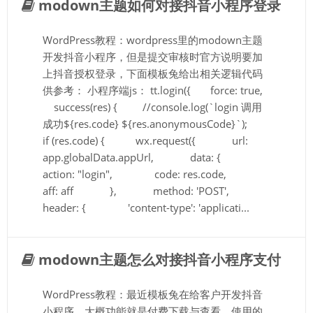
modown主题如何对接抖音小程序登录
WordPress教程：wordpress里的modown主题
开发抖音小程序，但是提交审核时官方说明要加
上抖音授权登录，下面模板兔给出相关逻辑代码
供参考： 小程序端js： tt.login({ force: true,
success(res) { //console.log(`login 调用
成功${res.code} ${res.anonymousCode}`);
if (res.code) { wx.request({ url:
app.globalData.appUrl, data: {
action: "login", code: res.code,
aff: aff }, method: 'POST',
header: { 'content-type': 'applicati...
modown主题怎么对接抖音小程序支付
WordPress教程：最近模板兔在给客户开发抖音
小程序，大概功能就是付费下载与查看，使用的