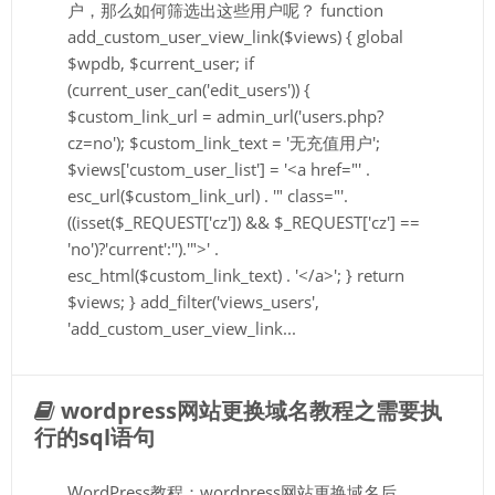
户，那么如何筛选出这些用户呢？ function
add_custom_user_view_link($views) { global
$wpdb, $current_user; if
(current_user_can('edit_users')) {
$custom_link_url = admin_url('users.php?
cz=no'); $custom_link_text = '无充值用户';
$views['custom_user_list'] = '<a href="' .
esc_url($custom_link_url) . '" class="'.
((isset($_REQUEST['cz']) && $_REQUEST['cz'] ==
'no')?'current':'').'">' .
esc_html($custom_link_text) . '</a>'; } return
$views; } add_filter('views_users',
'add_custom_user_view_link...
wordpress网站更换域名教程之需要执
行的sql语句
WordPress教程：wordpress网站更换域名后，