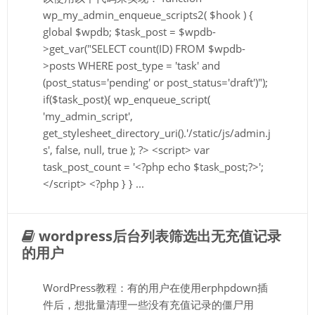
wp_my_admin_enqueue_scripts2( $hook ) {
global $wpdb; $task_post = $wpdb-
>get_var("SELECT count(ID) FROM $wpdb-
>posts WHERE post_type = 'task' and
(post_status='pending' or post_status='draft')");
if($task_post){ wp_enqueue_script(
'my_admin_script',
get_stylesheet_directory_uri().'/static/js/admin.j
s', false, null, true ); ?> <script> var
task_post_count = '<?php echo $task_post;?>';
</script> <?php } } ...
wordpress后台列表筛选出无充值记录
的用户
WordPress教程：有的用户在使用erphpdown插
件后，想批量清理一些没有充值记录的僵尸用