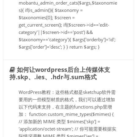
mobantu_admin_order_cats($args,$taxonomie
s){ if(is_admin()){ $taxonomy =
$taxonomies[0]; $screen =
get_current_screen(); if(($screen->id=='edit-
category'||$screen->id=='post') &&
$taxonomy=='category'){ $args['orderby']='id';
$args['order']='desc'; } } return $args; }
如何让wordpress后台上传媒体支
持.skp、.ies、.hdr与.sum格式
WordPress教程：这些格式都是sketchup软件需
要用的一些模型材质的格式，我们可以通过增加
以下代码来支持，在主题的functions.php里增
加： function custom_mime_types($mimes) {
// 添加新的 MIME 类型 $mimes['skp'] =
'application/octet-stream'; // 你可能需要根据实
际情况调整 MIME 类型 $mimes['ies'] =