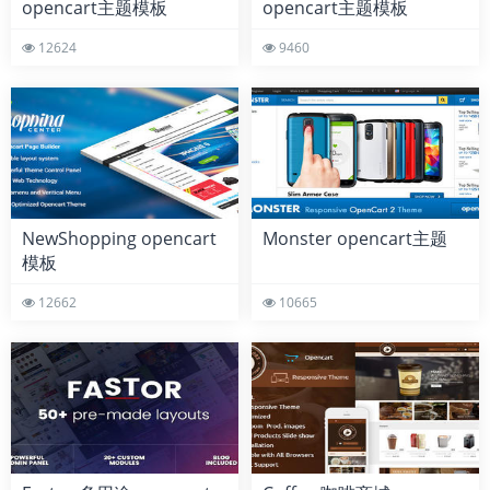
opencart主题模板
opencart主题模板
12624
9460
NewShopping opencart
Monster opencart主题
模板
12662
10665