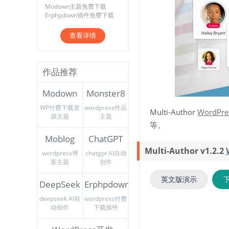
Modown主题免费下载
Erphpdown插件免费下载
查看详情
作品推荐
Modown
Monster8
WP付费下载资
wordpress作品
Multi-Author
WordPr
源主题
主题
等。
Moblog
ChatGPT
Multi-Author v1.2.2
wordpress博
chatgpt AI自动
客主题
创作
英文版演示
DeepSeek
Erphpdown
deepseek AI自
wordpress付费
动创作
下载插件