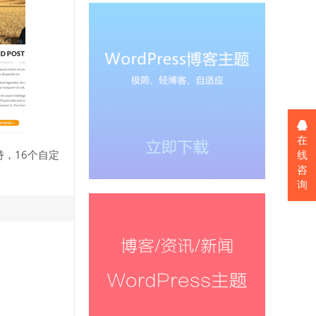
在
，16个自定
线
咨
询