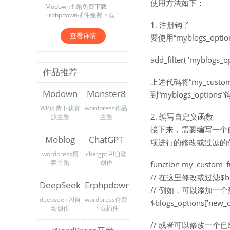
使用方法如下：
Modown主题免费下载
Erphpdown插件免费下载
1. 注册钩子
查看详情
要使用“myblogs_
add_filter( 'myblogs_o
作品推荐
上述代码将“my_custom
Modown
Monster8
到“myblogs_option
WP付费下载资
wordpress作品
2. 编写自定义函数
源主题
主题
接下来，需要编写一个自定
Moblog
ChatGPT
项进行的修改或过滤的
wordpress博
chatgpt AI自动
客主题
创作
function my_custom_fu
// 在这里修改或过滤$blo
DeepSeek
Erphpdown
// 例如，可以添加一
deepseek AI自
wordpress付费
$blogs_options['new_op
动创作
下载插件
// 或者可以修改一个