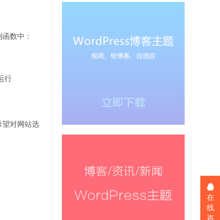
册到函数中：
s运行
何希望对网站选
在
线
咨