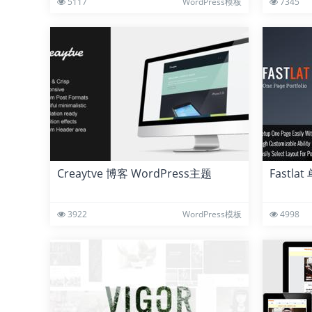
5117
WordPress模板
7345
Creaytve 博客 WordPress主题
Fastla
3922
WordPress模板
4998