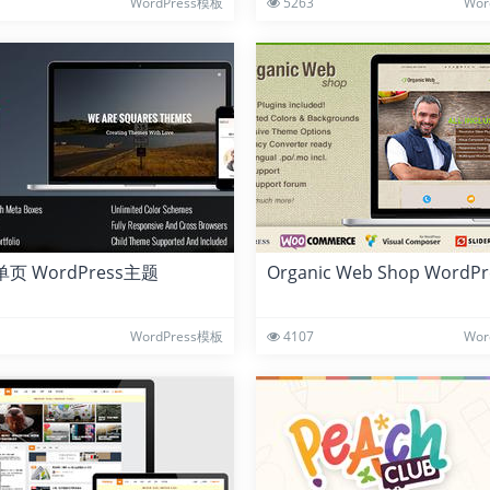
WordPress模板
5263
Wor
t 单页 WordPress主题
Organic Web Shop Word
WordPress模板
4107
Wor