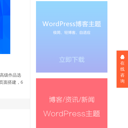
在
线
咨
，高级作品选
询
可视化页面搭建，6