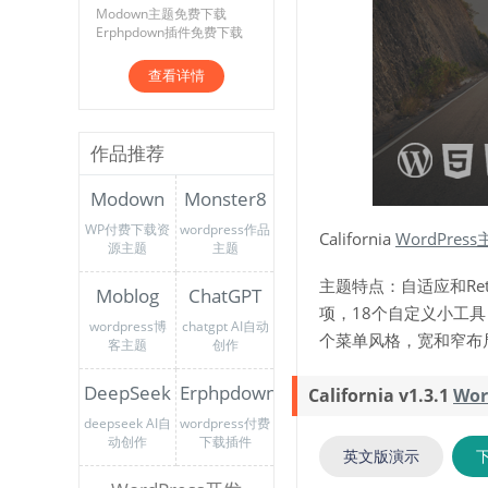
Modown主题免费下载
Erphpdown插件免费下载
查看详情
作品推荐
Modown
Monster8
WP付费下载资
wordpress作品
California
WordPres
源主题
主题
主题特点：自适应和Re
Moblog
ChatGPT
项，18个自定义小工具，Con
wordpress博
chatgpt AI自动
个菜单风格，宽和窄布
客主题
创作
DeepSeek
Erphpdown
California v1.3.1
Wor
deepseek AI自
wordpress付费
动创作
下载插件
英文版演示