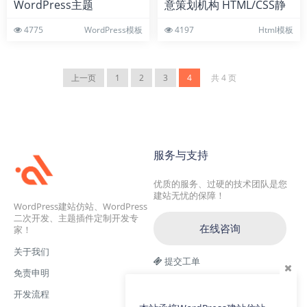
WordPress主题
意策划机构 HTML/CSS静
态网站模板
4775
WordPress模板
4197
Html模板
上一页
1
2
3
4
共 4 页
服务与支持
优质的服务、过硬的技术团队是您
建站无忧的保障！
WordPress建站仿站、WordPress
二次开发、主题插件定制开发专
在线咨询
家！
关于我们
提交工单
免责申明
交流一群：104228692(满)
开发流程
交流二群：64786792