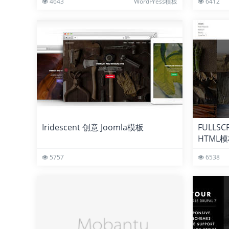
4643
WordPress模板
6412
Iridescent 创意 Joomla模板
FULLS
HTML
5757
6538