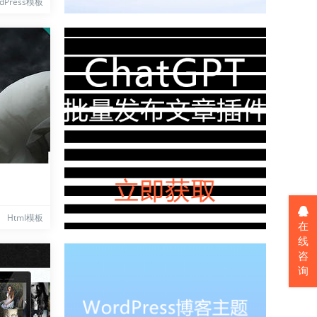
dPress模板
Html模板
在
线
咨
询