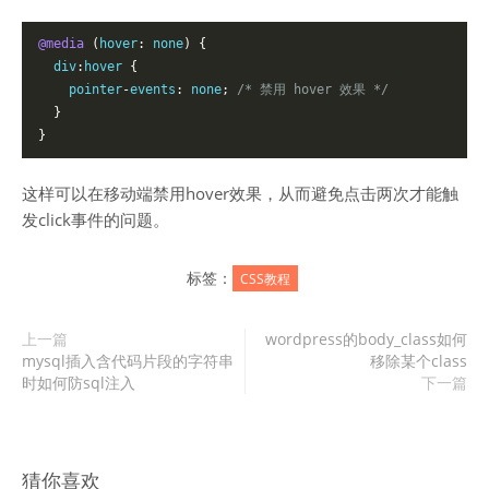
@media
(
hover
:
 none
)
{
  div
:
hover 
{
    pointer
-
events
:
 none
;
/* 禁用 hover 效果 */
}
}
这样可以在移动端禁用hover效果，从而避免点击两次才能触
发click事件的问题。
标签：
CSS教程
上一篇
wordpress的body_class如何
mysql插入含代码片段的字符串
移除某个class
时如何防sql注入
下一篇
猜你喜欢