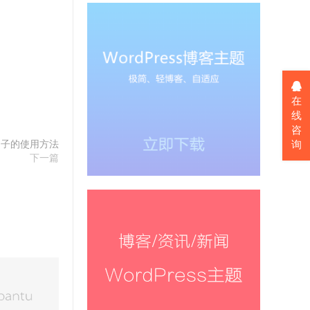
在
线
咨
询
ds钩子的使用方法
下一篇