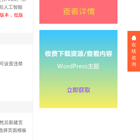
后人工智能
高版本，低版
在
线
咨
可设置违禁
询
然后新建页
选择页面模板