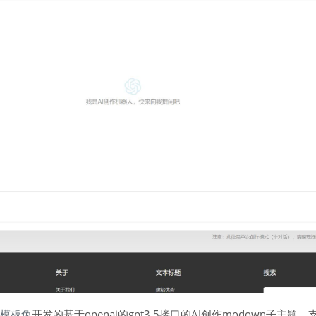
模板兔
开发的基于openai的gpt3.5接口的AI创作modown子主题，