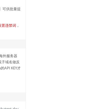
成】可供批量提
设置违禁词
，
用海外服务器
或子域名做反
PI KEY才
hatgpt-dev