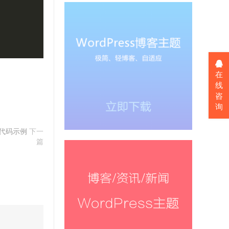
在
线
咨
询
 代码示例
下一
篇