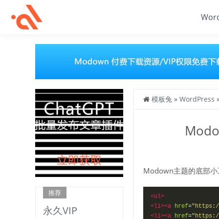
Wor
模板兔
»
WordPress
Mod
Modown主题的底部
推荐
<ul>
<li><a
href
=
"https:/
永久VIP
<li><a
href
=
"https:/