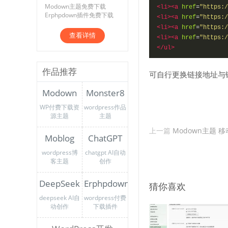
Modown主题免费下载
<li><a
href
=
"https:/
Erphpdown插件免费下载
<li><a
href
=
"https:/
<li><a
href
=
"https:/
查看详情
<li><a
href
=
"https:/
</ul>
作品推荐
可自行更换链接地址与
Modown
Monster8
WP付费下载资
wordpress作品
源主题
主题
上一篇
Modown主题 
Moblog
ChatGPT
wordpress博
chatgpt AI自动
客主题
创作
DeepSeek
Erphpdown
猜你喜欢
deepseek AI自
wordpress付费
动创作
下载插件