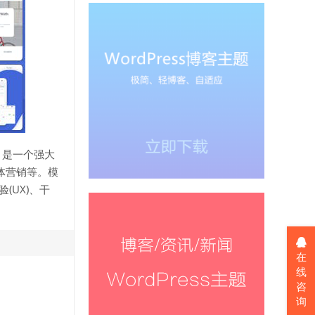
板，是一个强大
体营销等。模
(UX)、干
在
线
咨
询