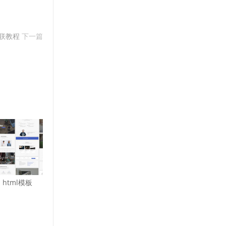
联教程
下一篇
途 html模板