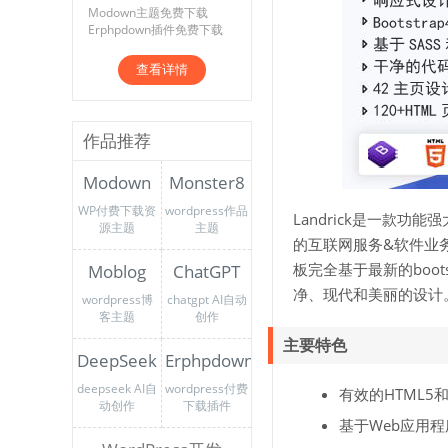
Modown主题免费下载
Erphpdown插件免费下载
查看详情
作品推荐
Modown
Monster8
WP付费下载资
wordpress作品
Landrick是一款功
源主题
主题
的互联网服务&软件业
板完全基于最新的boot
Moblog
ChatGPT
净、现代和美丽的设计
wordpress博
chatgpt AI自动
客主题
创作
主要特色
DeepSeek
Erphpdown
deepseek AI自
wordpress付费
有效的HTML5和
动创作
下载插件
基于Web应用程