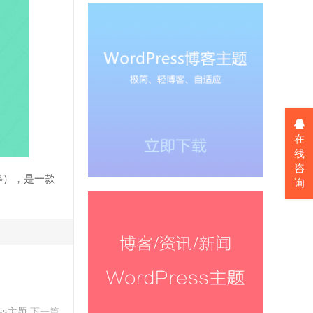
在
线
咨
等），是一款
询
ess主题
下一篇