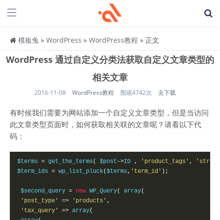
模板兔
»
WordPress
»
WordPress教程
» 正文
WordPress 通过自定义分类法获取自定义文章类型的
相关文章
2016-11-08
WordPress教程
围观4742次
去下载
有时候我们需要为网站添加一个自定义文章类型，但是当访问
此文章类型页面时，如何获取相关联的文章呢？请看以下代
码：
$terms 
=
 get_the_terms
(
 $post
->
ID 
,
'product_tags'
,
'string
$term_ids 
=
 wp_list_pluck
(
$terms
,
'term_id'
);
 $second_query 
=
new
 WP_Query
(
 array
(
'post_type'
=>
'products'
,
'tax_query'
=>
 array
(