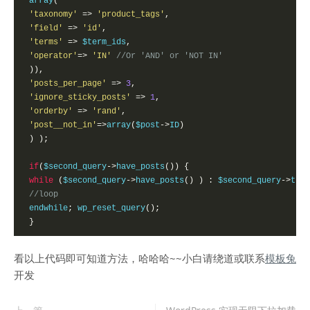
 array
(
'taxonomy'
=>
'product_tags'
,
'field'
=>
'id'
,
'terms'
=>
 $term_ids
,
'operator'
=>
'IN'
//Or 'AND' or 'NOT IN'
)),
'posts_per_page'
=>
3
,
'ignore_sticky_posts'
=>
1
,
'orderby'
=>
'rand'
,
'post__not_in'
=>
array
(
$post
->
ID
)
)
);
if
(
$second_query
->
have_posts
())
{
while
(
$second_query
->
have_posts
()
)
:
 $second_query
->
the_
//loop
 endwhile
;
 wp_reset_query
();
}
看以上代码即可知道方法，哈哈哈~~小白请绕道或联系
模板兔
开发