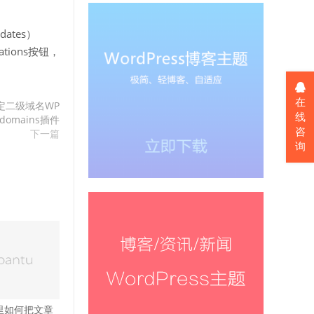
ates）
ations按钮，
在
绑定二级域名WP
线
bdomains插件
咨
下一篇
询
ss里如何把文章