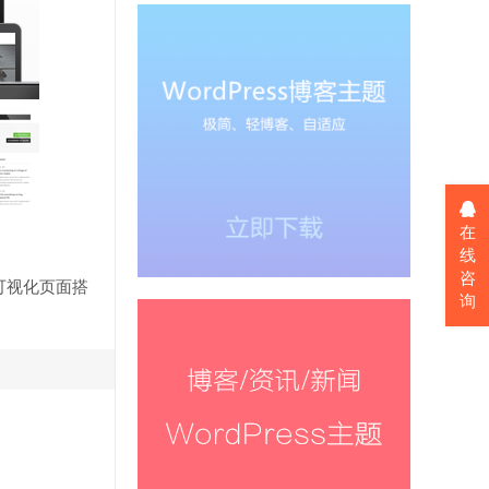
在
线
咨
r可视化页面搭
询