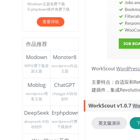
Modown主题免费下载
Erphpdown插件免费下载
查看详情
作品推荐
Modown
Monster8
WP付费下载资
wordpress作品
WorkScout
WordPre
源主题
主题
主要特点：自适应和Ret
Moblog
ChatGPT
建插件，集成Revolu
wordpress博
chatgpt AI自动
客主题
创作
WorkScout v1.0.7
Wo
DeepSeek
Erphpdown
deepseek AI自
wordpress付费
英文版演示
动创作
下载插件