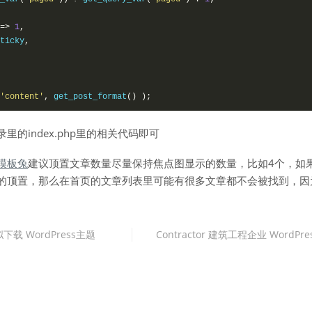
=>
1
,
ticky
,
'content'
,
 get_post_format
()
);
的index.php里的相关代码即可
模板兔
建议顶置文章数量尽量保持焦点图显示的数量，比如4个，如
的顶置，那么在首页的文章列表里可能有很多文章都不会被找到，因
虚拟下载 WordPress主题
Contractor 建筑工程企业 WordPr