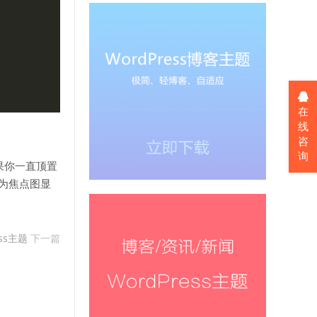
在
线
咨
询
果你一直顶置
为焦点图显
ess主题
下一篇