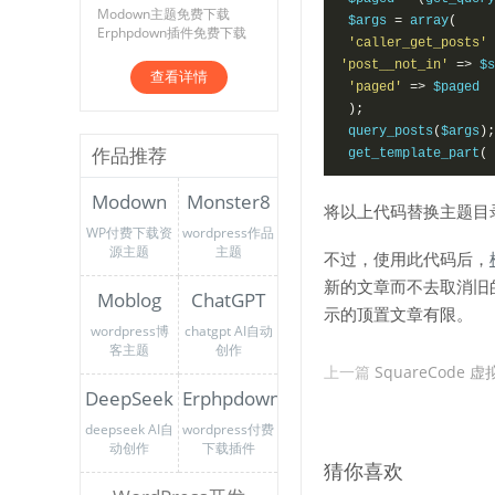
Modown主题免费下载
 $args 
=
 array
(
Erphpdown插件免费下载
'caller_get_posts'
'post__not_in'
=>
 $s
查看详情
'paged'
=>
 $paged

);
 query_posts
(
$args
);
作品推荐
 get_template_part
(
Modown
Monster8
将以上代码替换主题目录里
WP付费下载资
wordpress作品
源主题
主题
不过，使用此代码后，
新的文章而不去取消旧
Moblog
ChatGPT
示的顶置文章有限。
wordpress博
chatgpt AI自动
客主题
创作
上一篇
SquareCode 
DeepSeek
Erphpdown
deepseek AI自
wordpress付费
动创作
下载插件
猜你喜欢