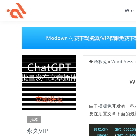
Wor
模板兔
»
WordPress
w
由于
模板兔
开发的一些
要在顶置文章下面的最
推荐
永久VIP
$sticky 
=
 get_option
 $paged 
=
(
get_query