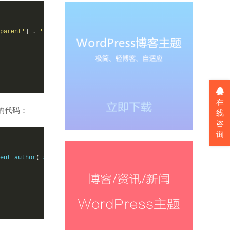
parent'
]
.
'">'
.
get_comment_author
(
$commentdata
[
'comment_parent
在
的代码：
线
咨
询
ent_author
(
$comment
->
comment_parent
)
.
'</a> '
.
$comment_text