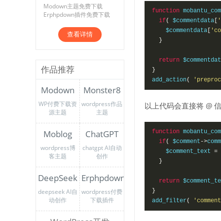
Modown主题免费下载
function
 mobantu_com
Erphpdown插件免费下载
if
(
$commentdata
[
'
$commentdata
[
'co
查看详情
}
return
$commentdat
作品推荐
}
add_action
(
'preproc
Modown
Monster8
WP付费下载资
wordpress作品
以上代码会直接将 @ 
源主题
主题
Moblog
ChatGPT
function
 mobantu_com
if
(
$comment
->
comm
wordpress博
chatgpt AI自动
$comment_text
=
客主题
创作
}
DeepSeek
Erphpdown
return
$comment_te
deepseek AI自
wordpress付费
}
动创作
下载插件
add_filter
(
'comment