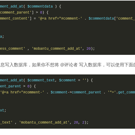
ment_add_at
(
$commentdata
)
{
comment_parent'
]
>
0
)
{
mment_content'
]
=
'@<a href="#comment-'
.
$commentdata
[
'comment_
a
;
ess_comment'
,
'mobantu_comment_add_at'
,
20
)
;
信息写入数据库，如果你不想将 @评论者 写入数据库，可以使用下面
ment_add_at
(
$comment_text
,
$comment
=
''
)
{
ent_parent
>
0
)
{
'@<a href="#comment-'
.
$comment
->
comment_parent
.
'">'
.
get_comm
xt
;
_text'
,
'mobantu_comment_add_at'
,
20
,
2
)
;