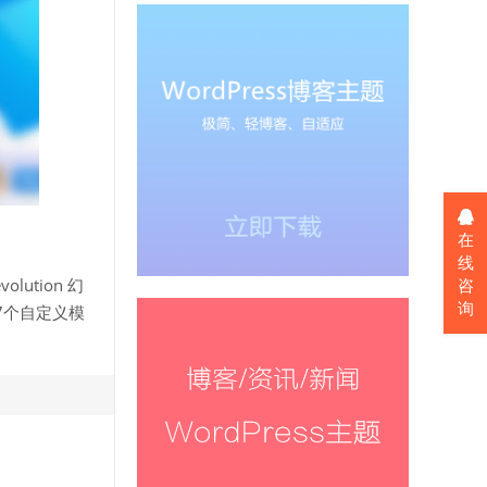
在
线
咨
ution 幻
询
7个自定义模