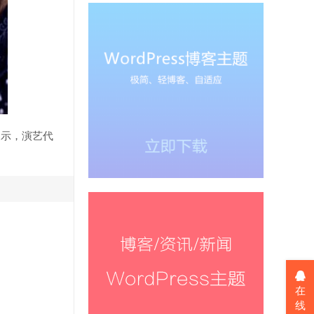
展示，演艺代
在
线