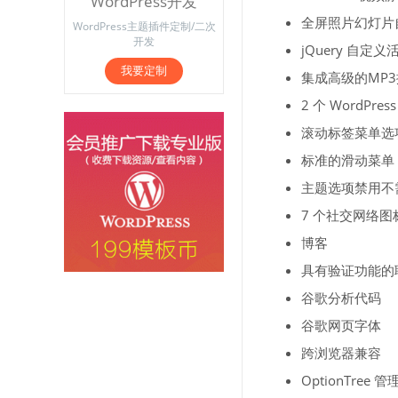
WordPress开发
全屏照片幻灯片自动
WordPress主题插件定制/二次
开发
jQuery 自定
我要定制
集成高级的MP
2 个 WordPre
滚动标签菜单选项
标准的滑动菜单 2
主题选项禁用不
7 个社交网络图
博客
具有验证功能的
谷歌分析代码
谷歌网页字体
跨浏览器兼容
OptionTree 