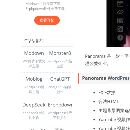
Modown主题免费下载
Erphpdown插件免费下载
查看详情
作品推荐
Modown
Monster8
Panorama 是一款全
WP付费下载资
wordpress作品
理公关企业。
源主题
主题
Panorama
WordPre
Moblog
ChatGPT
wordpress博
chatgpt AI自动
客主题
创作
EXIF数据
合法HTML
DeepSeek
Erphpdown
主题背景图案选
deepseek AI自
wordpress付费
动创作
下载插件
YouTube 视
YouTube 视