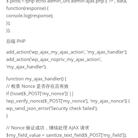
$.post('<?php echo admin_url('admin-ajax.php'); ?>', data,
function(response) {
console.log(response);
});
});
后端 PHP
add_action('wp_ajax_my_ajax_action', 'my_ajax_handler');
add_action('wp_ajax_nopriv_my_ajax_action',
'my_ajax_handler');
function my_ajax_handler() {
// 检查 Nonce 是否存在且有效
if (!isset($_POST['my_nonce']) ||
!wp_verify_nonce($_POST['my_nonce'], 'my_ajax_nonce')) {
wp_send_json_error('Security check failed');
}
// Nonce 验证成功，继续处理 AJAX 请求
$my_field_value = sanitize_text_field($_POST['my_field']);