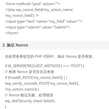
<form method="post" action="">
<?php wp_nonce_field('my_action_name',
'my_nonce_field'); ?>
<input type="text" name="my_field" value="">
<input type="submit" value="Submit">
</form>
2. 验证 Nonce
在处理表单提交的 PHP 代码中，验证 Nonce 是否有效。
if ($_SERVER['REQUEST_METHOD'] === 'POST') {
// 检查 Nonce 是否存在且有效
if (!isset($_POST['my_nonce_field']) ||
!wp_verify_nonce($_POST['my_nonce_field'],
'my_action_name')) {
// Nonce 验证失败，处理错误
wp_die('Security check failed');
}