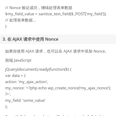
// Nonce 验证成功，继续处理表单数据
$my_field_value = sanitize_text_field($_POST['my_field']);
// 处理表单数据...
}
3. 在 AJAX 请求中使用 Nonce
如果你使用 AJAX 请求，也可以在 AJAX 请求中添加 Nonce。
前端 JavaScript
jQuery(document).ready(function($) {
var data = {
action: 'my_ajax_action',
my_nonce: '<?php echo wp_create_nonce('my_ajax_nonce');
?>',
my_field: 'some_value'
};