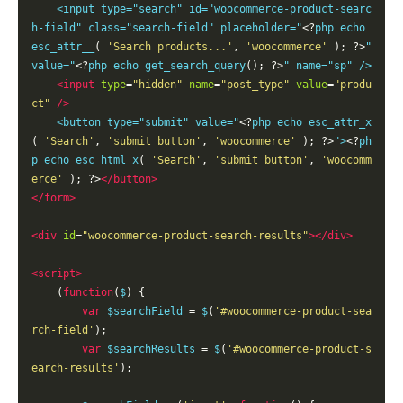
    <
input
type
="
search
" 
id
="
woocommerce
-
product
-
searc
h
-
field
" 
class
="
search
-
field
" 
placeholder
="
<?
php
echo
esc_attr__
(
'
Search
products
...'
,
'
woocommerce
'
);
?>
" 
value
="
<?
php
echo
get_search_query
();
?>
" 
name
="
sp
" />

<
input
type
=
"
hidden
"
name
=
"
post_type
"
value
=
"
produ
ct
"
/>
    <
button
type
="
submit
" 
value
="
<?
php
echo
esc_attr_x
(
'
Search
'
,
'
submit
button
'
,
'
woocommerce
'
);
?>
">
<?
ph
p
echo
esc_html_x
(
'
Search
'
,
'
submit
button
'
,
'
woocomm
erce
'
);
?>
</
button
>
</
form
>
<
div
id
=
"
woocommerce
-
product
-
search
-
results
"
></
div
>
<
script
>
(
function
(
$
)
{
var
$searchField
=
 $
(
'#woocommerce-product-sea
rch-field'
);
var
$searchResults
=
 $
(
'#woocommerce-product-s
earch-results'
);