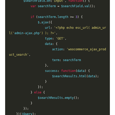
$searchField
.
on
(
'input'
,
function
()
{
var
 searchTerm 
=
$searchField
.
val
();
if
(
searchTerm
.
length 
>=
3
)
{
                $
.
ajax
({
url
:
'<?php echo esc_url( admin_ur
l('
admin
-
ajax
.
php
') ); ?>'
,
type
:
'GET'
,
data
:
{
action
:
'woocommerce_ajax_prod
uct_search'
,
term
:
 searchTerm

},
success
:
function
(
data
)
{
$searchResults
.
html
(
data
);
}
});
}
else
{
$searchResults
.
empty
();
}
});
})(
jQuery
);