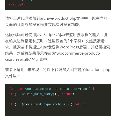
</script>
请将上述代码添加到archive-product.php文件中，以在当前
页面的顶部添加搜索框并实现实时搜索功能。
这段代码通过使用JavaScript和Ajax来监听搜索框的输入，并
在输入达到指定长度时（这里设置为3个字符）发起搜索请
求。搜索请求将通过Ajax发送到WordPress后端，并返回搜索
结果，然后将结果显示在id为"woocommerce-product-
search-results"的元素中。
或者不适用js来实现，将以下代码加入到主题的functions.php
文件里：
function
 woo_custom_pre_get_posts_query
(
 $q 
)
{
if
(
!
 $q
->
is_main_query
()
)
return
;
if
(
!
 $q
->
is_post_type_archive
()
)
return
;