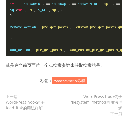
if
(
!
 is_admin
()
&&
 is_shop
()
&&
 isset
(
$_GET
[
'sp'
])
&&
 $_G
$q
->
set
(
's'
,
 $_GET
[
'sp'
]);
}
remove_action
(
'pre_get_posts'
,
'custom_pre_get_posts_query
}
add_action
(
'pre_get_posts'
,
'woo_custom_pre_get_posts_quer
就是在当前页面传一个sp搜索参数来获取搜索结果。
标签：
woocommerce教程
上一篇
WordPress hook钩子
WordPress hook钩子
filesystem_method的用法详
feed_link的用法详解
解
下一篇