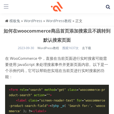
模板兔
»
WordPress
»
WordPress教程
» 正文
如何在woocommerce商品首页添加搜索且不跳转到
默认搜索页面
2023-09-30
WordPress教程
围观1637次
去下载
在 WooCommerce 中，直接在当前页面进行实时搜索可能需
要使用 JavaScript 来处理搜索事件并更新页面内容。以下是一
个示例代码，它可以帮助您实现在当前页进行实时搜索的功
能：
<form
role
=
"search"
method
=
"get"
class
=
"
woocommerce
-
pr
oduct
-
search
"
action
=
""
>
<
label
class
=
"
screen
-
reader
-
text
"
for
=
"
woocommerce
-
product
-
search
-
field
"
>
<?
php
_e
(
'
Search
for
:'
,
'
wooco
mmerce
'
);
?>
</
label
>