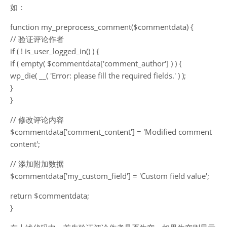
如：
function my_preprocess_comment($commentdata) {
// 验证评论作者
if ( ! is_user_logged_in() ) {
if ( empty( $commentdata['comment_author'] ) ) {
wp_die( __( 'Error: please fill the required fields.' ) );
}
}
// 修改评论内容
$commentdata['comment_content'] = 'Modified comment
content';
// 添加附加数据
$commentdata['my_custom_field'] = 'Custom field value';
return $commentdata;
}