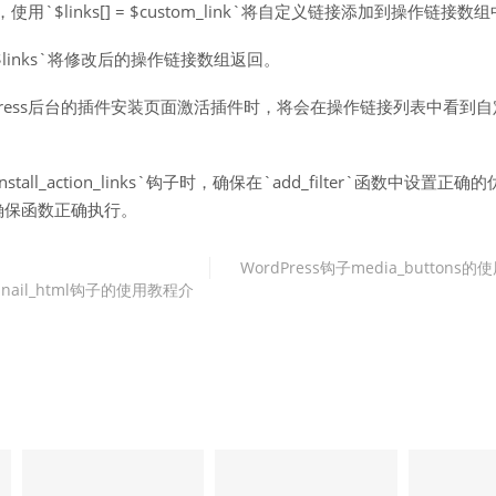
`$links[] = $custom_link`将自定义链接添加到操作链接数
n $links`将修改后的操作链接数组返回。
Press后台的插件安装页面激活插件时，将会在操作链接列表中看到
nstall_action_links`钩子时，确保在`add_filter`函数中设置正
确保函数正确执行。
WordPress钩子media_buttons
umbnail_html钩子的使用教程介