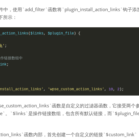
使用`add_filter`函数将`plugin_install_action_links`钩子
如下所示：
_action_links
(
$links
,
 $plugin_file
)
{
兔
'
;
操作链接数组中
ink
;
nstall_action_links'
,
'wpse_custom_action_links'
,
10
,
2
);
se_custom_action_links`函数是自定义的过滤器函数，它接受两
in_file`。`$links`是操作链接数组，包含所有默认链接，而`$plugin_f
m_action_links`函数内部，首先创建一个自定义的链接`$custom_li