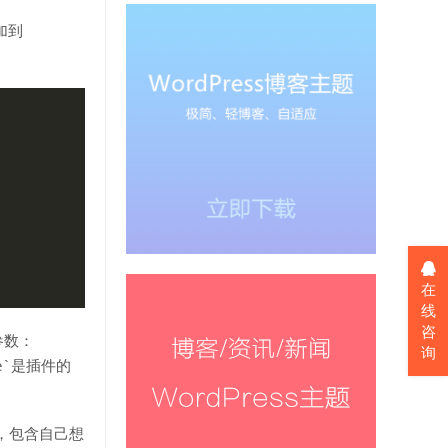
添加到
在
线
咨
个参数：
询
ile`是插件的
nk`，包含自己想