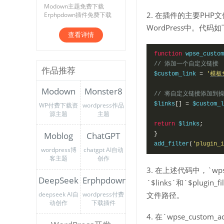
Modown主题免费下载
2. 在插件的主要PHP文件中，
Erphpdown插件免费下载
WordPress中。代码
查看详情
function
 wpse_custom
// 添加一个自定义链接
作品推荐
$custom_link 
=
'
模板
Modown
Monster8
// 将自定义链接添加到
$links
[]
=
 $custom_l
WP付费下载资
wordpress作品
源主题
主题
return
 $links
;
Moblog
ChatGPT
}
add_filter
(
'plugin_i
wordpress博
chatgpt AI自动
客主题
创作
3. 在上述代码中，`wp
DeepSeek
Erphpdown
`$links`和`$plug
deepseek AI自
wordpress付费
文件路径。
动创作
下载插件
4. 在`wpse_custo