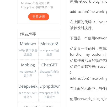
使用network_plugi
Modown主题免费下载
Erphpdown插件免费下载
add_action( 'network_p
查看详情
在上面的代码中，'your_
被触发时执行。
作品推荐
下面是一个使用network
Modown
Monster8
// 定义一个函数，在
WP付费下载资
wordpress作品
function my_custom_fu
源主题
主题
// 插件激活后的操作代
Moblog
ChatGPT
// 这个函数将在networ
wordpress博
chatgpt AI自动
}
客主题
创作
add_action( 'network_p
DeepSeek
Erphpdown
在上面的示例中，当任何一个
deepseek AI自
wordpress付费
动创作
下载插件
使用network_plugi