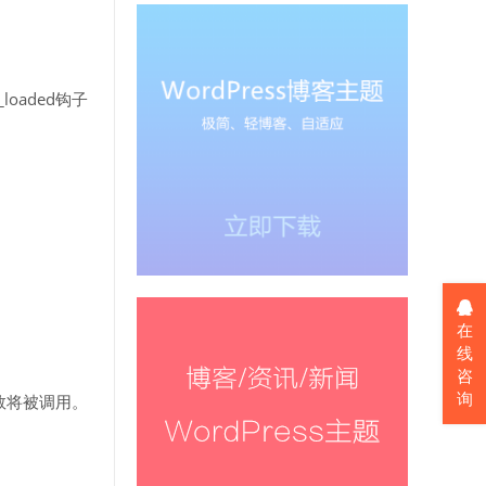
loaded钩子
在
线
咨
询
函数将被调用。