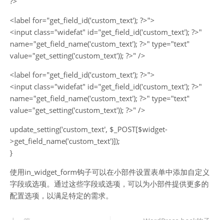
?>
<label for="get_field_id('custom_text'); ?>">
<input class="widefat" id="get_field_id('custom_text'); ?>"
name="get_field_name('custom_text'); ?>" type="text"
value="get_setting('custom_text')); ?>" />
<label for="get_field_id('custom_text'); ?>">
<input class="widefat" id="get_field_id('custom_text'); ?>"
name="get_field_name('custom_text'); ?>" type="text"
value="get_setting('custom_text')); ?>" />
update_setting('custom_text', $_POST[$widget-
>get_field_name('custom_text')]);
}
使用in_widget_form钩子可以在小部件设置表单中添加自定义
字段或选项。通过这些字段或选项，可以为小部件提供更多的
配置选项，以满足特定的需求。