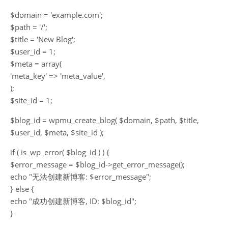
$domain = 'example.com';
$path = '/';
$title = 'New Blog';
$user_id = 1;
$meta = array(
'meta_key' => 'meta_value',
);
$site_id = 1;
$blog_id = wpmu_create_blog( $domain, $path, $title,
$user_id, $meta, $site_id );
if ( is_wp_error( $blog_id ) ) {
$error_message = $blog_id->get_error_message();
echo "无法创建新博客: $error_message";
} else {
echo "成功创建新博客, ID: $blog_id";
}