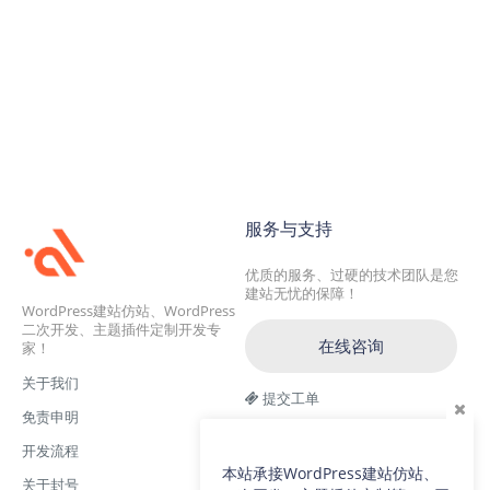
服务与支持
优质的服务、过硬的技术团队是您
建站无忧的保障！
WordPress建站仿站、WordPress
二次开发、主题插件定制开发专
在线咨询
家！
关于我们
提交工单
免责申明
交流一群：104228692(满)
开发流程
交流二群：64786792
本站承接WordPress建站仿站、
关于封号