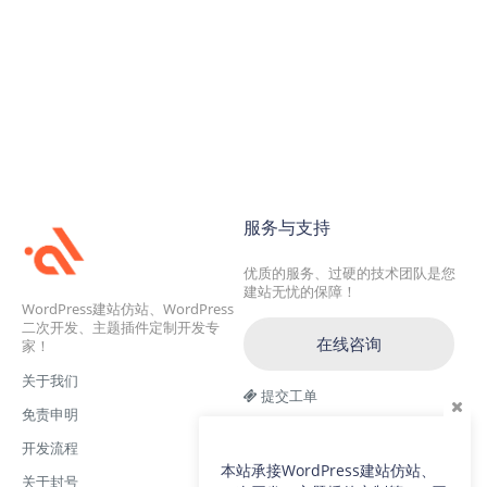
服务与支持
优质的服务、过硬的技术团队是您
建站无忧的保障！
WordPress建站仿站、WordPress
二次开发、主题插件定制开发专
在线咨询
家！
关于我们
提交工单
免责申明
交流一群：104228692(满)
开发流程
交流二群：64786792
本站承接WordPress建站仿站、
关于封号