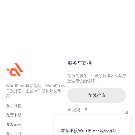
服务与支持
优质的服务、过硬的技术团队是您
建站无忧的保障！
WordPress建站仿站、WordPress
二次开发、主题插件定制开发专
在线咨询
家！
关于我们
提交工单
免责申明
交流一群：104228692(满)
开发流程
交流二群：64786792
本站承接WordPress建站仿站、
关于封号