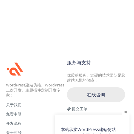
服务与支持
优质的服务、过硬的技术团队是您
建站无忧的保障！
WordPress建站仿站、WordPress
二次开发、主题插件定制开发专
在线咨询
家！
关于我们
提交工单
免责申明
交流一群：104228692(满)
开发流程
交流二群：64786792
本站承接WordPress建站仿站、
关于封号