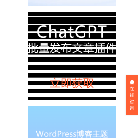
在
线
咨
询