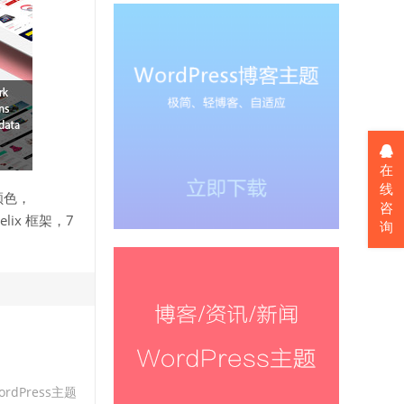
在
线
颜色，
咨
lix 框架，7
询
ordPress主题