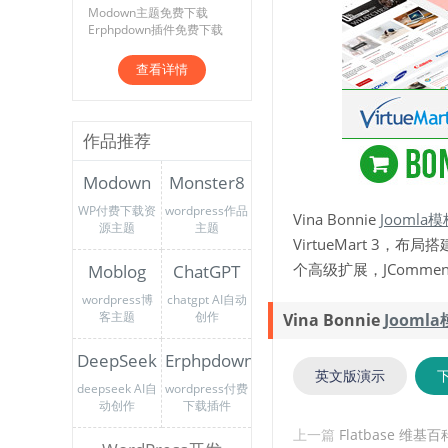
Modown主题免费下载
Erphpdown插件免费下载
查看详情
作品推荐
Modown
Monster8
WP付费下载资
wordpress作品
Vina Bonnie
Joomla
源主题
主题
VirtueMart 3，布
个高级扩展，JComment 
Moblog
ChatGPT
wordpress博
chatgpt AI自动
客主题
创作
Vina Bonnie
Jooml
DeepSeek
Erphpdown
英文版演示
deepseek AI自
wordpress付费
动创作
下载插件
上一篇
Flatbase 维基百