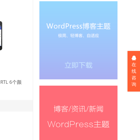
在
线
咨
TL 6个颜
询