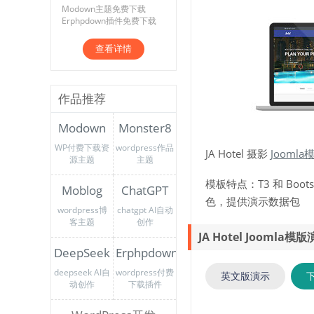
Modown主题免费下载
Erphpdown插件免费下载
查看详情
作品推荐
Modown
Monster8
WP付费下载资
wordpress作品
JA Hotel 摄影
Joomla
源主题
主题
模板特点：T3 和 Bo
Moblog
ChatGPT
色，提供演示数据包
wordpress博
chatgpt AI自动
客主题
创作
JA Hotel Joomla
DeepSeek
Erphpdown
deepseek AI自
wordpress付费
英文版演示
动创作
下载插件